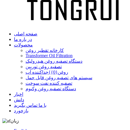
صفحه اصلی
در باره ما
محصولات
کارخانه تقطیر روغن
Transformer Oil Filtration
دستگاه تصفیه روغن هیدرولیک
تصفیه روغن توربین
روغن{0}}جداکننده آب
سیستم های تصفیه روغن قابل حمل
تصفیه کننده نفت سوخت
دستگاه تصفیه روغن وکیوم
اخبار
دانش
با ما تماس بگیرید
بازخورد
زبان