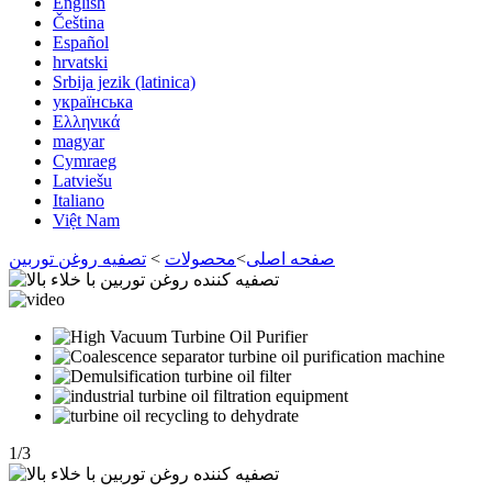
English
Čeština
Español
hrvatski
Srbija jezik (latinica)
українська
Ελληνικά
magyar
Cymraeg
Latviešu
Italiano
Việt Nam
صفحه اصلی
>
محصولات
>
تصفیه روغن توربین
1
/
3