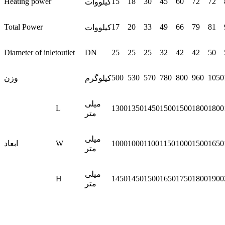
Heating power
15
18
30
45
60
72
72
کیلووات
Total Power
17
20
33
49
66
79
81
کیلووات
Diameter of inletoutlet
DN
25
25
25
32
42
42
50
500
530
570
780
800
960
1050
کیلوگرم
وزن
میلی
L
1300
1350
1450
1500
1500
1800
1800
متر
میلی
1650
1500
1000
1150
1100
1000
1000
W
ابعاد
متر
میلی
H
1450
1450
1500
1650
1750
1800
1900
متر