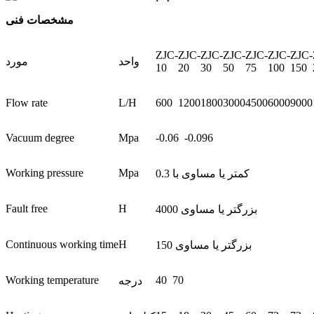
مشخصات فنی
ZJC-
ZJC-
ZJC-
ZJC-
ZJC-
ZJC-
ZJC-
واحد
مورد
10
20
30
50
75
100
150
Flow rate
L/H
600
1200
1800
3000
4500
6000
9000
Vacuum degree
Mpa
-0.06 -0.096
Working pressure
Mpa
کمتر یا مساوی با 0.3
Fault free
H
بزرگتر یا مساوی 4000
Continuous working time
H
بزرگتر یا مساوی 150
Working temperature
40 70
درجه