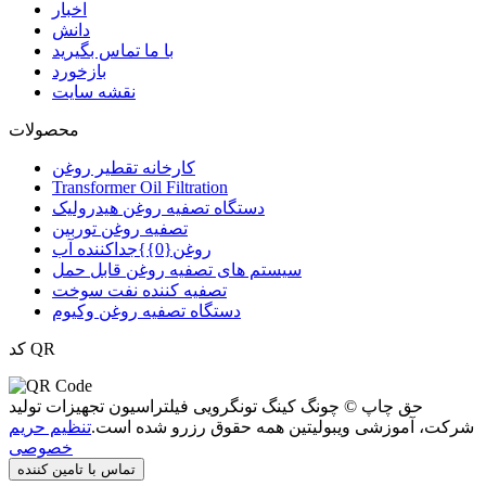
اخبار
دانش
با ما تماس بگیرید
بازخورد
نقشه سایت
محصولات
کارخانه تقطیر روغن
Transformer Oil Filtration
دستگاه تصفیه روغن هیدرولیک
تصفیه روغن توربین
روغن{0}}جداکننده آب
سیستم های تصفیه روغن قابل حمل
تصفیه کننده نفت سوخت
دستگاه تصفیه روغن وکیوم
کد QR
حق چاپ © چونگ کینگ تونگرویی فیلتراسیون تجهیزات تولید
شرکت، آموزشی ویبولیتین همه حقوق رزرو شده است.
تنظیم حریم
خصوصی
تماس با تامین کننده